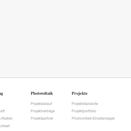
ng
Photovoltaik
Projekte
f
Projektablauf
Projektstandorte
aft
Projektverträge
Projektportfolio
& Risiken
Projektpartner
Photovoltaik-Einzelanlagen
ichkeit